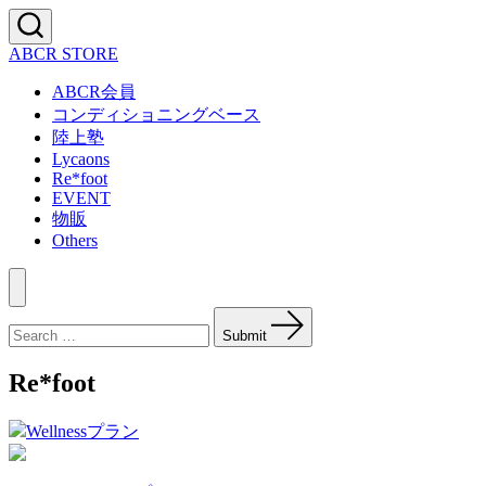
Skip
to
Search
ABCR STORE
content
Toggle
ABCR会員
コンディショニングベース
陸上塾
Lycaons
Re*foot
EVENT
物販
Others
Menu
Search
for:
Submit
Re*foot
Wellnessプラン